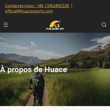
Contactez-nous :
+86 13362892228
|
official@huacesports.com
À propos de Huace