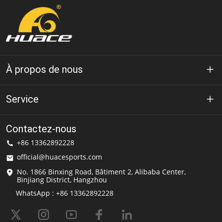
À propos de nous
À propos de Huace
Service
Technologie
politique de confidentialité
Contactez-nous
Solution
+86 13362892228
Conditions d'utilisation
official@huacesports.com
Service de livraison
No. 1866 Binxing Road, Bâtiment 2, Alibaba Center,
Binjiang District, Hangzhou
FAQ
WhatsApp : +86 13362892228