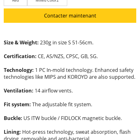
Red
Mixed Color2
Contacter maintenant
Size & Weight:
230g in size S 51-56cm.
Certification:
CE, AS/NZS, CPSC, GB, SG.
Technology:
1 PC In-mold technology. Enhanced safety
technologies like MIPS and KOROYD are also supported.
Ventilation:
14 airflow vents.
Fit system:
The adjustable fit system.
Buckle:
US ITW buckle / FIDLOCK magnetic buckle.
Lining:
Hot-press technology, sweat absorption, flash
drying, removable and anti-bacterial.