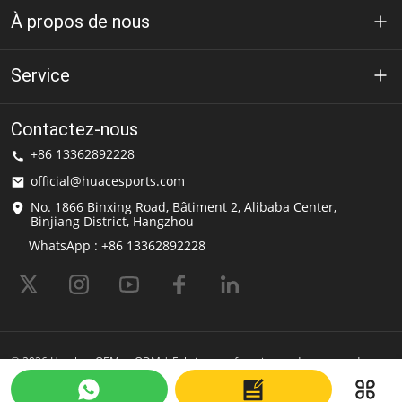
À propos de nous
À propos de Huace
Service
Technologie
politique de confidentialité
Contactez-nous
Solution
+86 13362892228
Conditions d'utilisation
official@huacesports.com
Service de livraison
No. 1866 Binxing Road, Bâtiment 2, Alibaba Center,
Binjiang District, Hangzhou
FAQ
WhatsApp : +86 13362892228
© 2026 Hemlets OEM et ODM | Fabricant et fournisseur de casques de
sport | HuaceSports Propulsé par Shopastro
Dernière mise à jour
2025-06-10