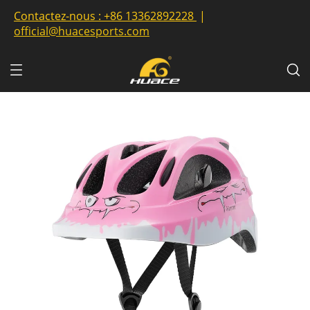
Contactez-nous :
+86 13362892228
|
official@huacesports.com