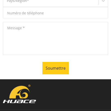
Pays/Région
*
Numéro de téléphone
Message
*
Soumettre