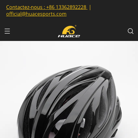
Contactez-nous :
+86 13362892228
|
official@huacesports.com