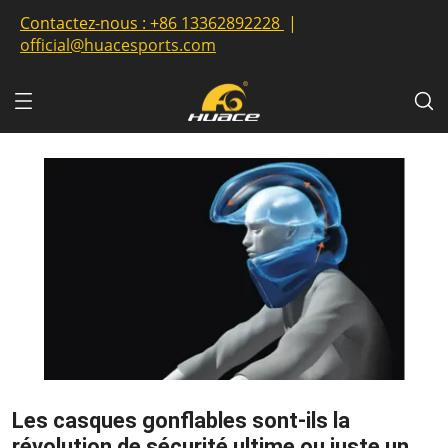
Contactez-nous :
+86 13362892228
|
official@huacesports.com
Les casques gonflables sont-ils la
révolution de sécurité ultime ou juste un