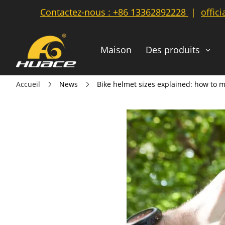
Contactez-nous :
+86 13362892228
|
offic
Maison
Des produits
Accueil
News
Bike helmet sizes explained: how to me