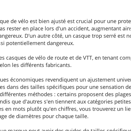
que de vélo est bien ajusté est crucial pour une pro
s rester en place lors d'un accident, augmentant ains
ngereux. D'un autre côté, un casque trop serré est 
ssi potentiellement dangereux.
des casques de vélo de route et de VTT, en tenant com
selon les différents fabricants.
sques économiques revendiquent un ajustement unive
s dans des tailles spécifiques pour une sensation de 
t différentes méthodes : certains proposent des plage
ndis que d'autres s'en tiennent aux catégories petit
ées en mots plutôt qu'en chiffres, vous trouverez un li
plage de diamètres pour chaque taille.
ue marque peut avoir des guides de tailles spécifique