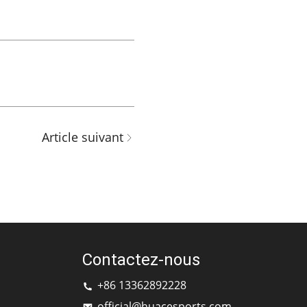
Article suivant
Contactez-nous
+86 13362892228
official@huacesports.com