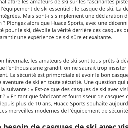
nal attire les amateurs de ski sur les fascinantes pist
r l'équipement de ski essentiel : le casque de ski. La 
ntégrées. Mais sont-ils simplement une déclaration de 
n ? Plongez alors que Huace Sports, avec une décenni
 pour le ski, dévoile la vérité derrière ces casques
garantir une expérience de ski sûre et exaltante.
on hivernale, les amateurs de ski sont tous prêts à dév
 l’enthousiasme grandit, on ne saurait trop insister
nt. La sécurité est primordiale et avoir le bon casque
 aventure de ski en toute sécurité. Une question qui
 la suivante : « Est-ce que des casques de ski avec vis
rt ? » En tant que fabricant et fournisseur de casques 
puis plus de 10 ans, Huace Sports souhaite aujourd'hu
ces merveilles modernes de l'équipement de sécurité 
besoin de casques de ski avec vis