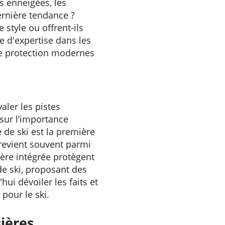
es enneigées, les
dernière tendance ?
style ou offrent-ils
e d'expertise dans les
 de protection modernes
aler les pistes
 sur l’importance
 de ski est la première
 revient souvent parmi
ière intégrée protègent
de ski, proposant des
i dévoiler les faits et
pour le ski.
ières