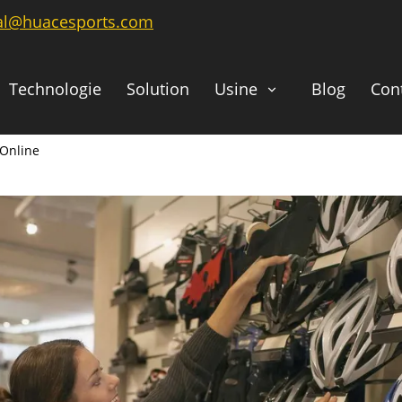
ial@huacesports.com
Technologie
Solution
Usine
Blog
Con
 Online