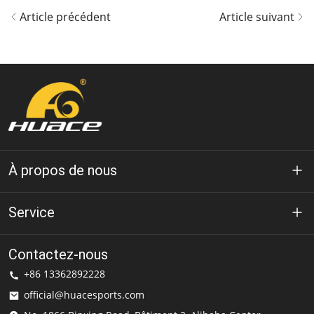
Article précédent
Article suivant
À propos de nous
À propos de Huace
Service
Technologie
politique de confidentialité
Contactez-nous
Solution
+86 13362892228
Conditions d'utilisation
official@huacesports.com
Service de livraison