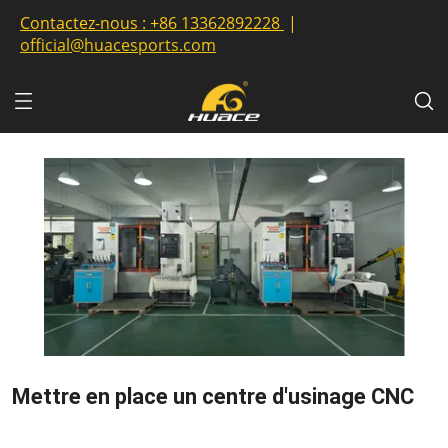
Contactez-nous :
+86 13362892228
|
official@huacesports.com
Mettre en place un centre d'usinage CNC
2017-07-14