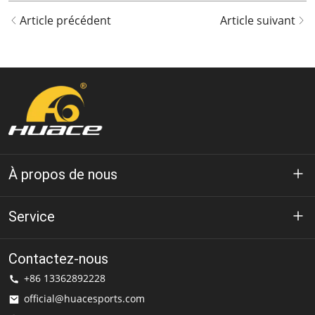
Article précédent
Article suivant
À propos de nous
À propos de Huace
Service
Technologie
politique de confidentialité
Contactez-nous
Solution
+86 13362892228
Conditions d'utilisation
official@huacesports.com
Service de livraison