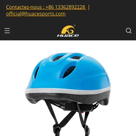
Contactez-nous :
+86 13362892228
|
official@huacesports.com