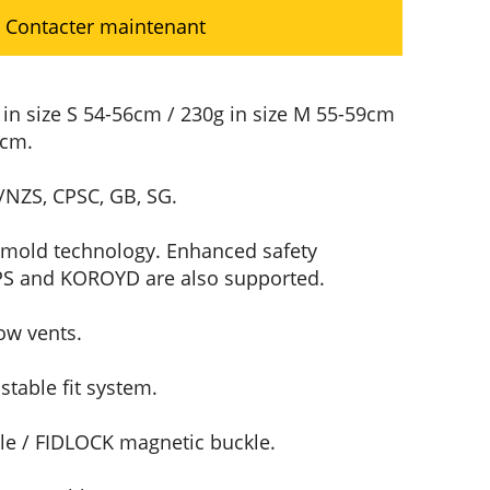
Contacter maintenant
in size S 54-56cm / 230g in size M 55-59cm
1cm.
/NZS, CPSC, GB, SG.
-mold technology. Enhanced safety
IPS and KOROYD are also supported.
ow vents.
table fit system.
e / FIDLOCK magnetic buckle.