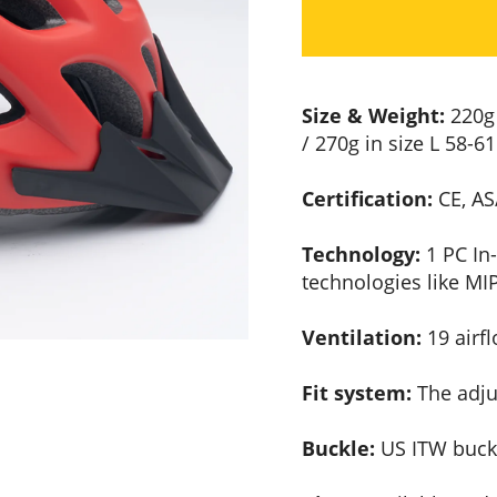
Size & Weight:
220g 
/ 270g in size L 58-6
Certification:
CE, AS
Technology:
1 PC In
technologies like M
Ventilation:
19 airfl
Fit system:
The adjus
Buckle:
US ITW buckl