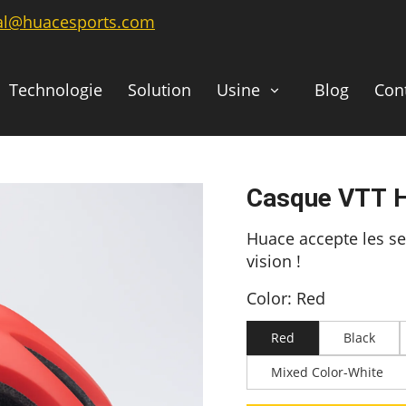
ial@huacesports.com
Technologie
Solution
Usine
Blog
Con
Casque VTT 
Huace accepte les se
vision !
Color: Red
Red
Black
Mixed Color-White