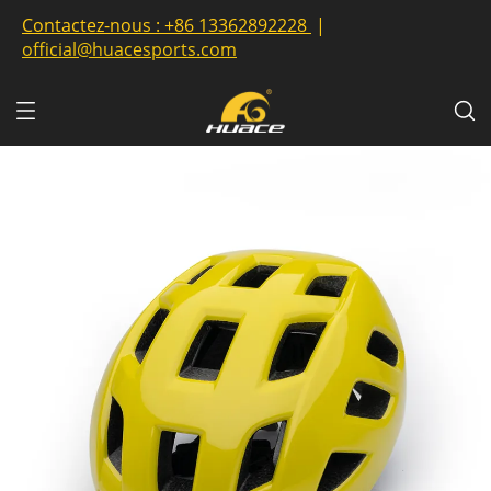
Contactez-nous :
+86 13362892228
|
official@huacesports.com