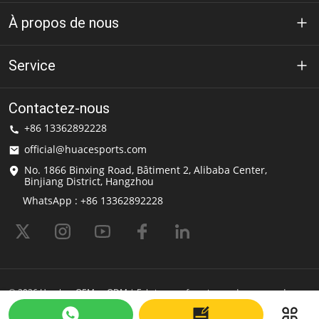
À propos de nous
À propos de Huace
Service
Technologie
politique de confidentialité
Contactez-nous
Solution
+86 13362892228
Conditions d'utilisation
official@huacesports.com
Service de livraison
No. 1866 Binxing Road, Bâtiment 2, Alibaba Center,
Binjiang District, Hangzhou
FAQ
WhatsApp : +86 13362892228
© 2026 Hemlets OEM et ODM | Fabricant et fournisseur de casques de
sport | HuaceSports Propulsé par Shopastro