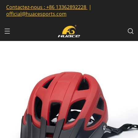
Contactez-nous :
+86 13362892228
|
official@huacesports.com