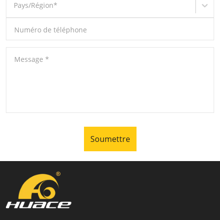
Pays/Région
*
Numéro de téléphone
Message
*
Soumettre