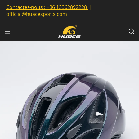
Contactez-nous :
+86 13362892228
|
official@huacesports.com