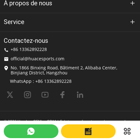
À propos de nous
À propos de Huace
Service
Technologie
politique de confidentialité
Contactez-nous
Solution
+86 13362892228
Conditions d'utilisation
official@huacesports.com
Service de livraison
No. 1866 Binxing Road, Bâtiment 2, Alibaba Center,
Binjiang District, Hangzhou
FAQ
WhatsApp : +86 13362892228
© 2026 Hemlets OEM et ODM | Fabricant et fournisseur de casques de
sport | HuaceSports Propulsé par Shopastro
Dernière mise à jour
2025-06-10