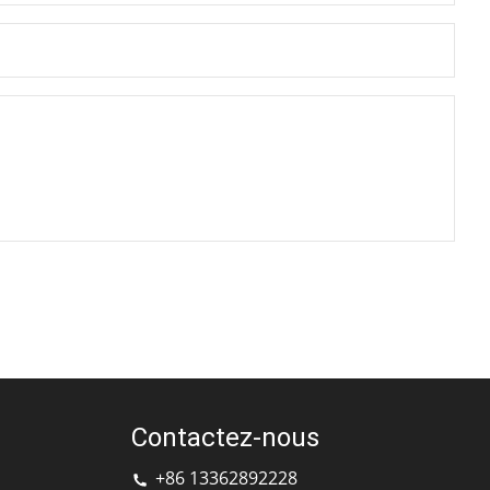
Contactez-nous
+86 13362892228