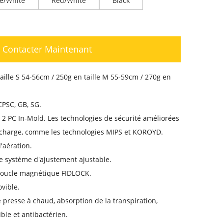
e/White
Red/White
Black
Contacter Maintenant
aille S 54-56cm / 250g en taille M 55-59cm / 270g en
CPSC, GB, SG.
 2 PC In-Mold. Les technologies de sécurité améliorées
 charge, comme les technologies MIPS et KOROYD.
'aération.
e système d'ajustement ajustable.
Boucle magnétique FIDLOCK.
vible.
 presse à chaud, absorption de la transpiration,
ble et antibactérien.