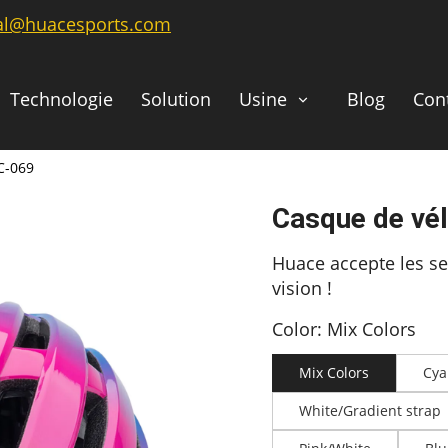
ial@huacesports.com
Technologie
Solution
Usine
Blog
Con
C-069
Casque de vé
Huace accepte les se
vision !
Color: Mix Colors
Mix Colors
Cya
White/Gradient strap