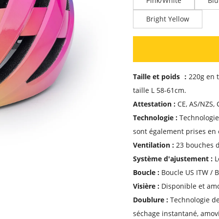
Pink/White
Blu
Bright Yellow
Taille et poids ：
220g en t
taille L 58-61cm.
Attestation :
CE, AS/NZS, 
Technologie :
Technologie
sont également prises en
Ventilation :
23 bouches d
Système d'ajustement :
L
Boucle :
Boucle US ITW / 
Visière :
Disponible et amo
Doublure :
Technologie de
séchage instantané, amovi