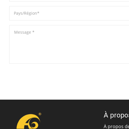
Pays/Région
*
Message
*
À propo
À propos d