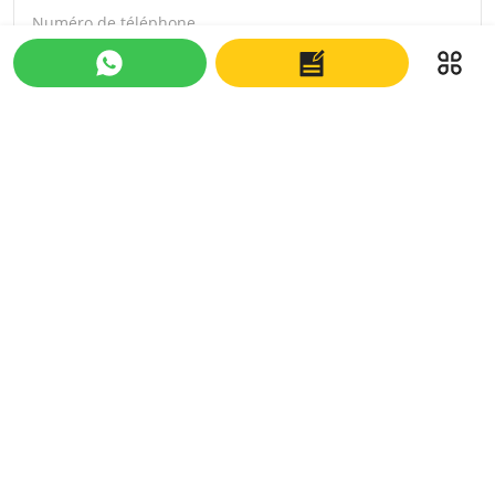
Numéro de téléphone
Message
*
Soumettre
À propos de nous