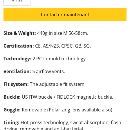
White2
Contacter maintenant
Size & Weight:
440g in size M 56-58cm.
Certification:
CE, AS/NZS, CPSC, GB, SG.
Technology:
2 PC In-mold technology.
Ventilation:
5 airflow vents.
Fit system:
The adjustable fit system.
Buckle:
US ITW buckle / FIDLOCK magnetic buckle.
Goggle:
Removable (Polarizing lens available also).
Lining:
Hot-press technology, sweat absorption, flash
drying, removable and anti-bacterial.