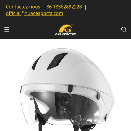
Contactez-nous :
+86 13362892228
|
official@huacesports.com