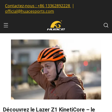
Contactez-nous :
+86 13362892228
|
official@huacesports.com
Découvrez le Lazer Z1 KinetiCore – le