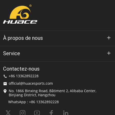
À propos de nous
À propos de Huace
Service
Technologie
politique de confidentialité
Contactez-nous
Solution
+86 13362892228
Conditions d'utilisation
official@huacesports.com
Service de livraison
No. 1866 Binxing Road, Bâtiment 2, Alibaba Center,
Binjiang District, Hangzhou
FAQ
WhatsApp : +86 13362892228