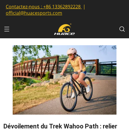
Contactez-nous :
+86 13362892228
|
official@huacesports.com
Dévoilement du Trek Wahoo Path : relier