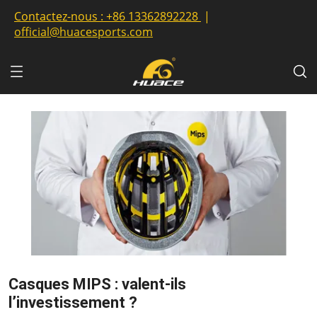
Contactez-nous :
+86 13362892228
|
official@huacesports.com
Casques MIPS : valent-ils
l’investissement ?